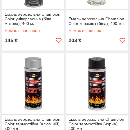
Емаль аерозольна Champion
Color універсальна (біла
Емаль аерозольна Champion
матова), 400 мл
Color кераміка (біла), 400 мл
Немає в наявності
Немає в наявності
145
203
₴
₴
Емаль аерозольна Champion
Емаль аерозольна Champion
Color термостійка (алюміній),
Color термостійка (чорна),
400 мл
400 мл