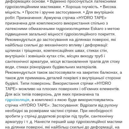
деформаціях основи. • Відмінно просочується латексними
гідроізоляційними мастиками. • Хороша гнучкість. • Висока
міцність. • Просте і зручне застосування. • Для внутрішніх
робіт. Призначення: Армуюча стрічка «HYDRO TAPE»
призначена для комплексного використання спільно з
латексними обмазочными гидроизоляциями Eskaro з метою
підвищення загальної міцності гідроізоляційного покриття.
Рекомендується до застосування на ділянках поверхні, які
найбільш схильні до механічного впливу і деформації:
щілинах і тріщинах, компенсаційних швах, стиках стін,
внутрішніх і зовнішніх кутах стін, місцях виходу труб і
сантехнічної арматури, місця встановлення трапів для стоку
води, стиках різнорідних будівельних матеріалів.
Рекомендується також застосовувати на закритих балконах, а
також для примикань деталей покрівлі з внутрішньої сторони
будівлі. Типи поверхонь: Використання стрічки «HYDRO
TAPE» можливо на плоских поверхнях і об'ємних елементів.
Для всіх типів поверхонь, для яких призначена та
гідроізоляція
, в комплексі з якою буде використовуватись
стрічка «HYDRO TAPE». Застосування: Відрізати від рулону
необхідні за розмірами частині стрічки. При необхідності
зробити у стрічці додаткові розрізи під труби, сантехнічну
арматуру і т. д. Нанести перший шар гідроізоляційної мастики
на ділянки поверхні, які найбільш схильні до деформації, на