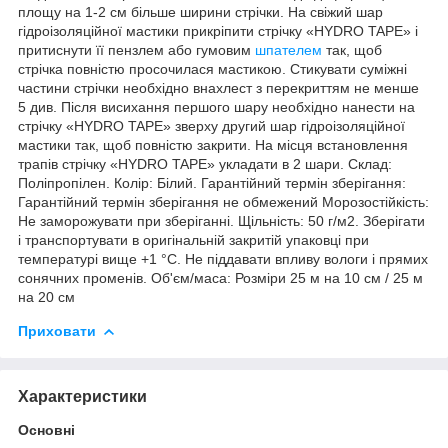
площу на 1-2 см більше ширини стрічки. На свіжий шар
гідроізоляційної мастики прикріпити стрічку «HYDRO TAPE» і
притиснути її пензлем або гумовим
шпателем
так, щоб
стрічка повністю просочилася мастикою. Стикувати суміжні
частини стрічки необхідно внахлест з перекриттям не менше
5 див. Після висихання першого шару необхідно нанести на
стрічку «HYDRO TAPE» зверху другий шар гідроізоляційної
мастики так, щоб повністю закрити. На місця встановлення
трапів стрічку «HYDRO TAPE» укладати в 2 шари. Склад:
Поліпропілен. Колір: Білий. Гарантійний термін зберігання:
Гарантійний термін зберігання не обмежений Морозостійкість:
Не заморожувати при зберіганні. Щільність: 50 г/м2. Зберігати
і транспортувати в оригінальній закритій упаковці при
температурі вище +1 °С. Не піддавати впливу вологи і прямих
сонячних променів. Об'єм/маса: Розміри 25 м на 10 см / 25 м
на 20 см
Приховати
Характеристики
Основні