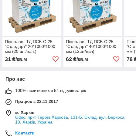
Пінопласт ТД ПСБ-С-25
Пінопласт ТД ПСБ-С-25
Піно
"Стандарт" 20*1000*1000
"Стандарт" 40*1000*1000
"Ста
мм (25 шт./пач.)
мм (12шт/пач)
мм (
31
62
78
₴/кв.м
₴/кв.м
Про нас
100% позитивних з 54 відгуків за рік
Працює з 22.11.2017
м. Харків
Офіс: пр-т. Героїв Харкова, 131-Б. Склад: вул. Беркоса,
19, Харків, Україна
Контакти