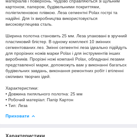
матеріалів і поверхонь. Чудово справляються зі щільним
картоном, папером, будівельними покриттями,
поліетиленовою плівкою. Леза сегментні Polax гострі та
надійні. Для їх виробництва використовується
високовуглецева сталь.
Ширина полотна становить 25 мм. Леза упаковані в зручний
пластиковий блістер. В одному комплекті 10 змінних
сегментованих лез. Змінні сегментні леза ідеально підійдуть
для прорізних ножів марки Polax і для інструментів інших
виробників. Прорізні ножі компанії Polax, обладнані лезами
представленої марки, допоможуть вам у виконанні багатьох
будівельних завдань, виконання ремонтних робіт і втіленні
сміливих творчих ідей.
Характеристики:
• Довжина пиляльного полотна: 25 мм
• Робочий матеріал: Папір Картон
• Тип: Леза
Приховати
Характеристики