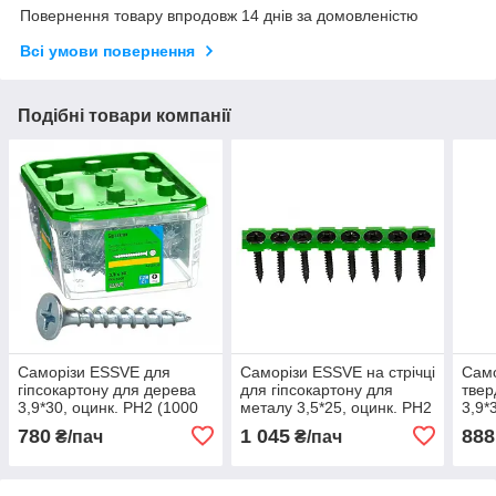
Повернення товару впродовж 14 днів за домовленістю
Всі умови повернення
Подібні товари компанії
Саморізи ESSVE для
Саморізи ESSVE на стрічці
Само
гіпсокартону для дерева
для гіпсокартону для
твер
3,9*30, оцинк. РН2 (1000
металу 3,5*25, оцинк. PH2
3,9*
шт/уп)
(1000 шт/уп)
шт/у
780
1 045
888
₴/пач
₴/пач