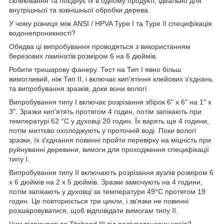
склеювання та поєднує їх в одному продукті, ідеально для
внутрішньої та зовнішньої обробки дерева.
У чому різниця між ANSI / HPVA Type I та Type II специфікація
водонепроникності?
Обидва ці випробування проводяться з використанням
березових ламінатів розміром 6 на 6 дюймів.
Робити тришарову фанеру. Тест на Тип I явно більш
вимогливий, ніж Тип II, і включає кип'ятіння клейових з'єднань
та випробування зразків, доки вони вологі.
Випробування типу I включає розрізання збірок 6" х 6" на 1" х
3". Зразки кип'ятять протягом 4 годин, потім запікають при
температурі 62 °C у духовці 20 годин. Їх варять ще 4 години,
потім миттєво охолоджують у проточній воді. Поки вологі
зразки, їх з'єднання повинні пройти перевірку на міцність при
руйнуванні деревини, вимоги для проходження специфікації
типу I.
Випробування типу II включають розрізання вузлів розміром 6
х 6 дюймів на 2 х 5 дюймів. Зразки замочують на 4 години,
потім запікають у духовці за температури 49°C протягом 19
годин. Це повторюється три цикли, і зв'язки не повинні
розшаровуватися, щоб відповідати вимогам типу II.
Чим відрізняється Titebond III від поліуретанових клеїв?