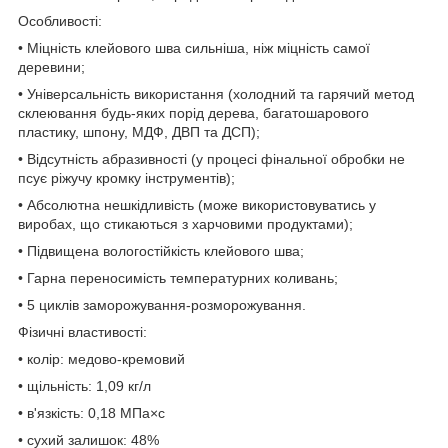
Особливості:
• Міцність клейового шва сильніша, ніж міцність самої
деревини;
• Універсальність використання (холодний та гарячий метод
склеювання будь-яких порід дерева, багатошарового
пластику, шпону, МДФ, ДВП та ДСП);
• Відсутність абразивності (у процесі фінальної обробки не
псує ріжучу кромку інструментів);
• Абсолютна нешкідливість (може використовуватись у
виробах, що стикаються з харчовими продуктами);
• Підвищена вологостійкість клейового шва;
• Гарна переносимість температурних коливань;
• 5 циклів заморожування-розморожування.
Фізичні властивості:
• колір: медово-кремовий
• щільність: 1,09 кг/л
• в'язкість: 0,18 МПа×с
• сухий залишок: 48%