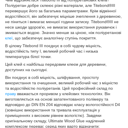
Поліуретан добре склеює різні матеріали, але Titebond®III
перевершує його за багатьма параметрами. Крім відмінної
водостійкості, він забезпечує міцніше зчеплення з деревиною,
не піниться і вимагає меншої години затиску. Titebond®III не
несе шкоди здоров'ю, не вимагає використання рукавичок і
змивається водою. Значно менше за ціною, ніж поліуретанові
клеї
, що забезпечує аналогічну ступінь покриття.
В цілому Titebond III поєднує в собі чудову міцність,
водостійкість типу I, великий робочий час і низька
температура білої точки.
Цей клей є найбільш передовим клеєм для деревини,
доступних на сьогодні.
Він поєднує в собі міцність, шліфування, простоту
використання та очищення, великий робочий час з міцністю
та водостійкістю поліуретанів. Цей професійний склад по
праву
вважається проривом у клейових технологіях. Він
виготовляється на основі запатентованого полімеру та
відповідно до DIN EN 204 відповідає класу вологостійкості D4
(зовнішнє використання та тривала експлуатація у
приміщеннях з високим рівнем вологістю). Завдяки
оригінальному складу, Ultimate Wood Glue наділений
комплексом переваг, серед яких варто відзначити: