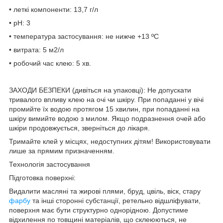
• леткі компоненти: 13,7 г/л
• рН: 3
• температура застосування: не нижче +13 ºС
• витрата: 5 м2/л
• робочий час клею: 5 хв.
ЗАХОДИ БЕЗПЕКИ (дивіться на упаковці): Не допускати
тривалого впливу клею на очі чи шкіру. При попаданні у вічі
промийте їх водою протягом 15 хвилин, при попаданні на
шкіру вимийте водою з милом. Якщо подразнення очей або
шкіри продовжується, зверніться до лікаря.
Тримайте клей у місцях, недоступних дітям! Використовувати
лише за прямим призначенням.
Технологія застосування
Підготовка поверхні:
Видалити масляні та жирові плями, бруд, цвіль, віск, стару
фарбу
та інші сторонні субстанції, ретельно відшліфувати,
поверхня має бути структурно однорідною. Допустиме
відхилення по товщині матеріалів, що склеюються, не