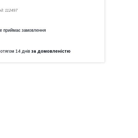
од:
112497
не приймає замовлення
ротягом 14 днів
за домовленістю