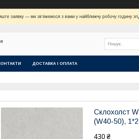
иште заявку — ми зв’яжемося з вами у найближчу робочу годину зг
ля
КОНТАКТИ
ДОСТАВКА І ОПЛАТА
Склохолст W
(W40-50), 1*
430 ₴