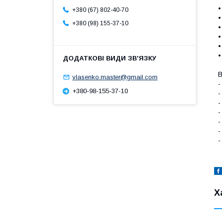
•
+380 (67) 802-40-70
•
+380 (98) 155-37-10
•
•
•
•
В
vlasenko.master@gmail.com
-
+380-98-155-37-10
-
-
-
-
-
-
Х