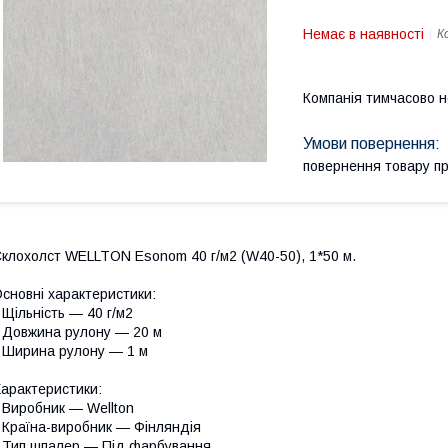
Немає в наявності
К
Компанія тимчасово 
повернення товару п
клохолст WELLTON Esonom 40 г/м2 (W40-50), 1*50 м.
сновні характеристики:
 Щільність — 40 г/м2
 Довжина рулону — 20 м
 Ширина рулону — 1 м
арактеристики:
 Виробник — Wellton
 Країна-виробник — Фінляндія
 Тип шпалер — Під фарбування