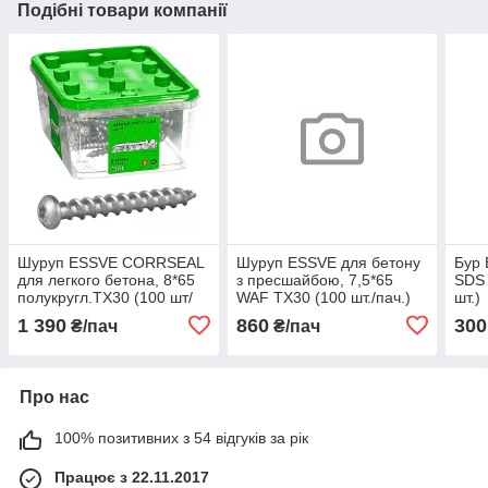
Подібні товари компанії
Шуруп ESSVE CORRSEAL
Шуруп ESSVE для бетону
Бур 
для легкого бетона, 8*65
з пресшайбою, 7,5*65
SDS 
полукругл.TX30 (100 шт/
WAF ТХ30 (100 шт./пач.)
шт.)
уп)
1 390
860
300
₴/пач
₴/пач
Про нас
100% позитивних з 54 відгуків за рік
Працює з 22.11.2017