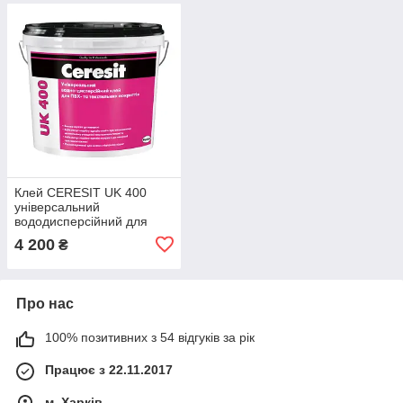
Клей CERESIT UK 400
універсальний
вододисперсійний для
ПВХ і текстильних
4 200
₴
покриттів, 14 кг
Про нас
100% позитивних з 54 відгуків за рік
Працює з 22.11.2017
м. Харків