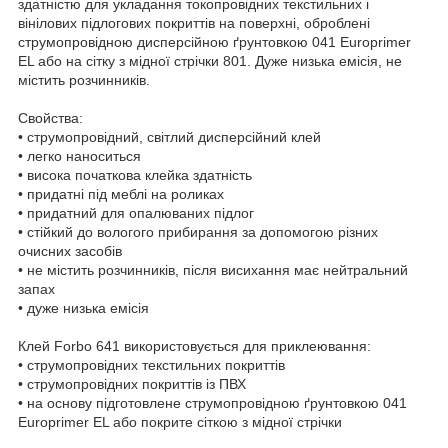
здатністю для укладання токопровідних текстильних і
вінілових підлогових покриттів на поверхні, оброблені
струмопровідною дисперсійною ґрунтовкою 041 Europrimer
EL або на сітку з мідної стрічки 801. Дуже низька емісія, не
містить розчинників.
Свойства:
• струмопровідний, світлий дисперсійний клей
• легко наноситься
• висока початкова клейка здатність
• придатні під меблі на роликах
• придатний для опалюваних підлог
• стійкий до вологого прибирання за допомогою різних
очисних засобів
• не містить розчинників, після висихання має нейтральний
запах
• дуже низька емісія
Клей Forbo 641 використовується для приклеювання:
• струмопровідних текстильних покриттів
• струмопровідних покриттів із ПВХ
• на основу підготовлене струмопровідною ґрунтовкою 041
Europrimer EL або покрите сіткою з мідної стрічки