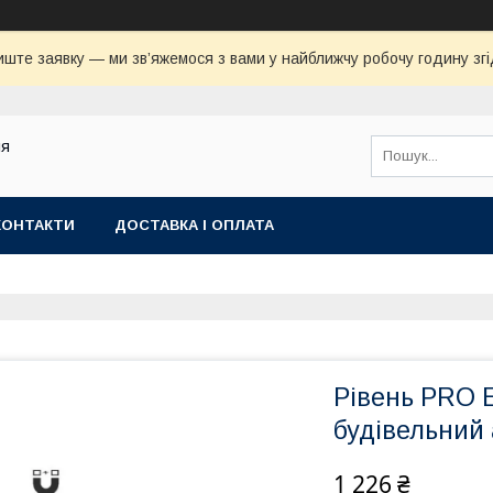
иште заявку — ми зв’яжемося з вами у найближчу робочу годину зг
ля
КОНТАКТИ
ДОСТАВКА І ОПЛАТА
Рівень PRO
будівельний
1 226 ₴