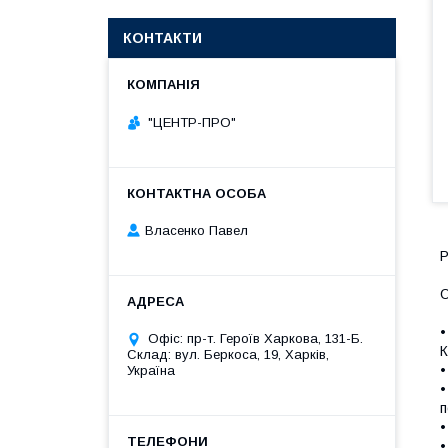
КОНТАКТИ
"ЦЕНТР-ПРО"
Власенко Павел
Р
О
•
Офіс: пр-т. Героїв Харкова, 131-Б.
К
Склад: вул. Беркоса, 19, Харків,
•
Україна
•
п
•
•