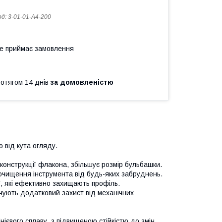
од:
3-01-01-A4-200
не приймає замовлення
ротягом 14 днів
за домовленістю
 від кута огляду.
конструкції флакона, збільшує розмір бульбашки.
 очищення інструмента від будь-яких забруднень.
ї, які ефективно захищають профіль.
ечують додатковий захист від механічних
ієвого сплаву, з підвищеною стійкістю до змін