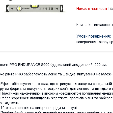
Немає в наявності
К
Компанія тимчасово 
повернення товару п
івень PRO ENDURANCE S600 будівельний анодований, 200 см.
ко рівнів PRO забезпечують легке та швидке зчитування незалежно
 Ефект збільшувального скла, що отримується завдяки спеціальній 
ругла форма та відсутність гострих країв для легкого та швидкого
 Пластикові наконечники з високим коефіцієнтом поглинання енергі
 Ребра жорсткості підвищують жорсткість профілів рівня та забезп
ошкоджень.
 10-річна гарантія на вигоряння рідини в окуні
 Професійний рівень побудований на прямокутному профілі з алюмін