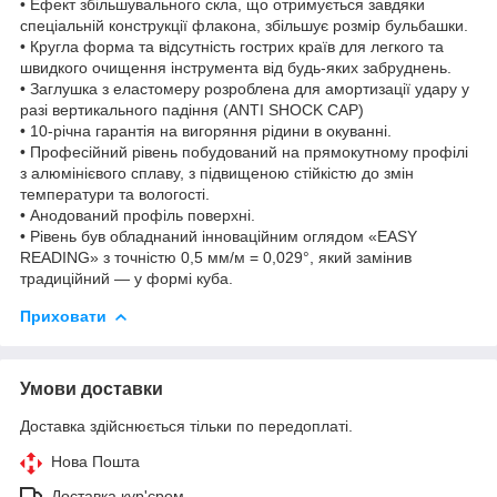
• Ефект збільшувального скла, що отримується завдяки
спеціальній конструкції флакона, збільшує розмір бульбашки.
• Кругла форма та відсутність гострих країв для легкого та
швидкого очищення інструмента від будь-яких забруднень.
• Заглушка з еластомеру розроблена для амортизації удару у
разі вертикального падіння (ANTI SHOCK CAP)
• 10-річна гарантія на вигоряння рідини в окуванні.
• Професійний рівень побудований на прямокутному профілі
з алюмінієвого сплаву, з підвищеною стійкістю до змін
температури та вологості.
• Анодований профіль поверхні.
• Рівень був обладнаний інноваційним оглядом «EASY
READING» з точністю 0,5 мм/м = 0,029°, який замінив
традиційний — у формі куба.
Приховати
Умови доставки
Доставка здійснюється тільки по передоплаті.
Нова Пошта
Доставка кур'єром