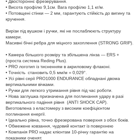
• Двостороннє фрезерування.
• Висота профілю 9,1см. Вага профілю 1,1 кг/м.
• Потовщені стінки — 2 мм, гарантують стійкість до вигину та
кручення.
Вирізи під вушком і ручки, які не послаблюють структуру
камери.
Масивні бічні ребра для міцного захоплення (STRONG GRIP).
• Камера більшого розміру та збільшена лінза — ERS +
(проста система Reding Plus).
• PRO логотип із тисненням в акриловому флаконі.
• Точність становить 0,5 мм/м = 0,029°.
• Усі рівні серії PRO1000 ENDURANCE обладнані двома
вертикальними вічками.
• Ручки для легкого утримання рівня під час роботи.
• Нова заглушка призначена для поглинання удару в разі
вертикального падіння рівня (ANTI SHOCK CAP).
Виготовлена з еластомеру з високим коефіцієнтом
поглинання енергії.
• Ідеально рівна, точно фрезерована поверхня з обох боків.
• Обмежене ковзання, чудовий контакт із поверхнею
• Компанія PRO надає клієнтам 10-річну гарантію на
показники оченят.