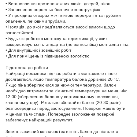
• Встановлення протипожежних люків, дверей, вікон.
• Заповнення порожньо безпечне конструкцією.
• У прохідних отворах між плитою перекриття та трубами
опалення, печовими трубами.
• Ізоляція, до якої пред'являються високі вимоги щодо
вогнестійкості.
• Будь-які роботи з монтажу та герметизації, у яких
використовується стандартна (не вогнестійка) монтажна піна.
• Для внутрішніх і зовнішніх робіт
• Для приміщень із підвищеною вологістю
Підготовка до роботи:
Найкращі показники під час роботи з монтажною піною
досягаються, якщо температура балона дорівнює 20 °C.
Якщо піна зберігаючися за нижчої температури, балон
необхідно витримати за кімнатної температури не менш ніж
12:00 (збереження балона у вертикальному положення,
клапаном угору). Ретельно збовтайте балон (20-30 разів)
безпосередньо перед застосуванням. Поверхні мають бути
міцними та чистими. Попереднє зволоження поверхні
забезпечує найкращий результат.
Зніміть захисний ковпачок і затягніть балон до пістолета.