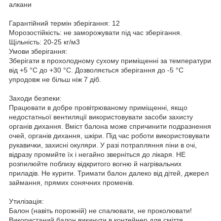
алкани
Гарантійний термін зберігання: 12
Морозостійкість: не заморожувати під час зберігання.
Щільність: 20-25 кг/м3
Умови зберігання:
Зберігати в прохолодному сухому приміщенні за температури
від +5 °C до +30 °C. Дозволяється зберігання до -5 °C
упродовж не більш ніж 7 діб.
Заходи безпеки:
Працювати в добре провітрюваному приміщенні, якщо
недостатньої вентиляції використовувати засоби захисту
органів дихання. Вміст балона може спричинити подразнення
очей, органів дихання, шкіри. Під час роботи використовувати
рукавички, захисні окуляри. У разі потрапляння піни в очі,
відразу промийте їх і негайно зверніться до лікаря. НЕ
розпилюйте поблизу відкритого вогню й нагрівальних
приладів. Не курити. Тримати балон далеко від дітей, джерел
займання, прямих сонячних променів.
Утилізація:
Балон (навіть порожній) не спалювати, не проколювати!
Використаний балон викинути в контейнер для сміття