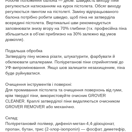
Робоче положення балона — дном. Швидкість виходу піни
регулюється натисканням на курок пістолета. Обсяг виходу
регулюється гвинтом на пістолеті. Заміну відпрацьованого
балона потрібно робити швидко, щоб піна не затверділа
всередині пістолета. Вертикальні шви рекомендується
заповнювати знизу вгору на 70% глибини (т.к. професійна піна
збільшиться в об'ємі приблизно на 30% залежно від умов
довкілля).
Подальша обробка
Затверділу піну можна різати, штукатурити, фарбувати й
обклеювати шпалерами. Поліуретанові піни сприйнятливі до
УФ-випромінювання. Якщо шов залишити незахищеним, піна
буде руйнуватися.
Очищення інструментів і поверхні:
Для промивання пістолета та очищення поверхонь від гуми,
крім твердої піни, використовуйте очисник GROVER
CLEANER. Краплі затверділої піни видаляються очисником
GROVER REMOVER або механічно.
Склад:
Поліуретановий полімер, дифеніл-метан-4,4-діізоціонат,
пропан, бутан, трис (2-хлор-ізопропіл) — фосфат, диметефір,