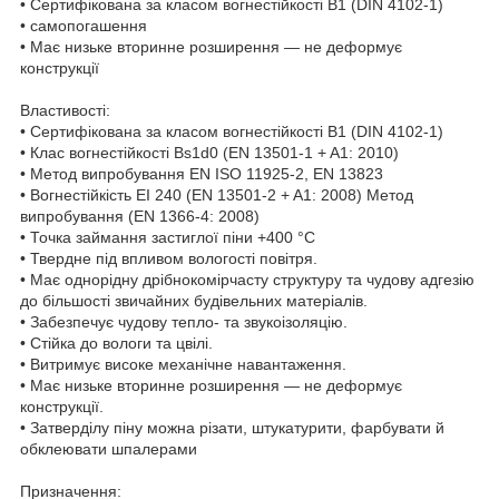
• Сертифікована за класом вогнестійкості В1 (DIN 4102-1)
• самопогашення
• Має низьке вторинне розширення — не деформує
конструкції
Властивості:
• Сертифікована за класом вогнестійкості В1 (DIN 4102-1)
• Клас вогнестійкості Bs1d0 (EN 13501-1 + A1: 2010)
• Метод випробування EN ISO 11925-2, EN 13823
• Вогнестійкість EI 240 (EN 13501-2 + A1: 2008) Метод
випробування (EN 1366-4: 2008)
• Точка займання застиглої піни +400 °C
• Твердне під впливом вологості повітря.
• Має однорідну дрібнокомірчасту структуру та чудову адгезію
до більшості звичайних будівельних матеріалів.
• Забезпечує чудову тепло- та звукоізоляцію.
• Стійка до вологи та цвілі.
• Витримує високе механічне навантаження.
• Має низьке вторинне розширення — не деформує
конструкції.
• Затверділу піну можна різати, штукатурити, фарбувати й
обклеювати шпалерами
Призначення: