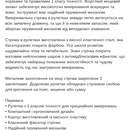
нормами та правилами 1 класу точності. Жорсткий кінцевий
захват забезпечує високоточні вимірювання всередині та
зовні. Інструмент має надійний пружинний механізм.
Вимірювальна стрічка в рулетках завжди легко витягується на
всю заявлену довжину, та ще й із невеликим запасом, який
зберігає пружинний механізм від випадкової зламання.
Стрічка в рулетках виготовлена з якісної еластичної сталі, яка
багаторазово покрита фарбою. Уся шкала розмітки
надзвичайно чітка та читабельна. Зовні стрічка покрита
матовим нейлоновим шаром з антивідблисковим ефектом, що
забезпечує найкращі показники зносостійкості та чудову
видимість під час зчитування вимірювань.
Металеве захоплення на кінці стрічки закріплене 2
заклепками. Додатково рулетки обладнані сталевою скобою
для кріплення на пояс, кишеню або сумку.
Переваги:
• Рулетка з 1 класом точності для прецизійних вимірювань.
• Компактний і ергономічний дизайн.
• Корпус виготовлений із якісного пластику.
• Класичний фіксатор стрічки.
• Надійний пружинний механізм.