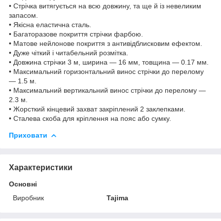
• Стрічка витягується на всю довжину, та ще й із невеликим
запасом.
• Якісна еластична сталь.
• Багаторазове покриття стрічки фарбою.
• Матове нейлонове покриття з антивідблисковим ефектом.
• Дуже чіткий і читабельний розмітка.
• Довжина стрічки 3 м, ширина — 16 мм, товщина — 0.17 мм.
• Максимальний горизонтальний винос стрічки до перелому
— 1.5 м.
• Максимальний вертикальний винос стрічки до перелому —
2.3 м.
• Жорсткий кінцевий захват закріплений 2 заклепками.
• Сталева скоба для кріплення на пояс або сумку.
Приховати
Характеристики
Основні
Виробник
Tajima