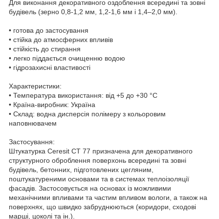
Для виконання декоративного оздоблення всередині та зовні
будівель (зерно 0,8-1,2 мм, 1,2-1,6 мм і 1,4–2,0 мм).
• готова до застосування
• стійка до атмосферних впливів
• стійкість до стирання
• легко піддається очищенню водою
• гідрозахисні властивості
Характеристики:
• Температура використання: від +5 до +30 °C
• Країна-виробник: Україна
• Склад: водна дисперсія полімеру з кольоровим
наповнювачем
Застосування:
Штукатурка Ceresit CT 77 призначена для декоративного
структурного оброблення поверхонь всередині та зовні
будівель, бетонних, підготовлених цегляним,
поштукатуреними основами та в системах теплоізоляції
фасадів. Застосовується на основах із можливими
механічними впливами та частим впливом вологи, а також на
поверхнях, що швидко забруднюються (коридори, сходові
марші, цоколі та ін.).