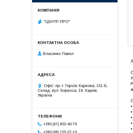
"ЦЕНТР-ПРО"
Власенко Павел
Л
С
У
Р
Офіс: пр-т. Героїв Харкова, 131-Б.
а
Склад: вул. Беркоса, 19, Харків,
Україна
О
•
•
•
•
+380 (67) 802-40-70
•
+380 (98) 155-37-10