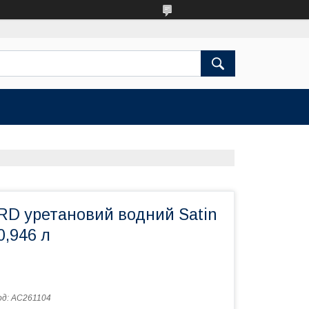
RD уретановий водний Satin
0,946 л
од:
AC261104