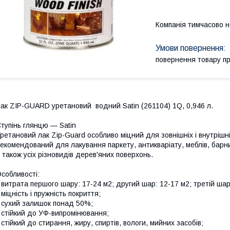
Компанія тимчасово 
повернення товару п
ак ZIP-GUARD уретановий водний Satin (261104) 1Q, 0,946 л.
тупінь глянцю — Satin
ретановий лак Zip-Guard особливо міцний для зовнішніх і внутрішні
екомендований для лакування паркету, антикваріату, меблів, барних 
 також усіх різновидів дерев'яних поверхонь.
собливості:
 витрата першого шару: 17-24 м2; другий шар: 12-17 м2; третій шар
 міцність і пружність покриття;
 сухий залишок понад 50%;
 стійкий до УФ-випромінювання;
 стійкий до стирання, жиру, спиртів, вологи, мийних засобів;