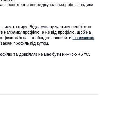
 час проведення опоряджувальних робіт, завдяки
, пилу та жиру. Відламувану частину необхідно
 в напрямку профілю, а не від профілю, щоб на
 профілю «U» паз необхідно заповнити
шпаклівкою
ізаючи профіль під кутом.
рофілю та довкілля) не має бути нижчою +5 °C.