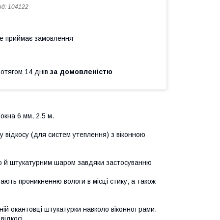
од:
104122
не приймає замовлення
ротягом 14 днів
за домовленістю
окна 6 мм, 2,5 м.
 відкосу (для систем утеплення) з віконною
ою й штукатурним шаром завдяки застосуванню
ають проникненню вологи в місці стику, а також
ній окантовці штукатурки навколо віконної рами.
відкосі.