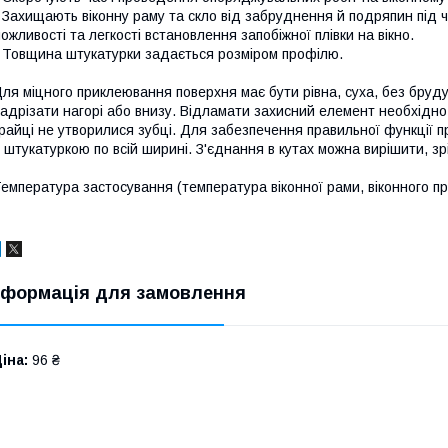
 Захищають віконну раму та скло від забруднення й подряпин під
ожливості та легкості встановлення запобіжної плівки на вікно.
 Товщина штукатурки задається розміром профілю.
ля міцного приклеювання поверхня має бути рівна, суха, без бруду
адрізати нагорі або внизу. Відламати захисний елемент необхідно
райці не утворилися зубці. Для забезпечення правильної функції
 штукатуркою по всій ширині. З'єднання в кутах можна вирішити, зр
емпература застосування (температура віконної рами, віконного п
нформація для замовлення
іна:
96 ₴