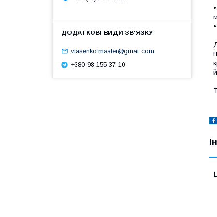
•
м
•
Д
vlasenko.master@gmail.com
н
к
+380-98-155-37-10
й
Т
І
Ц