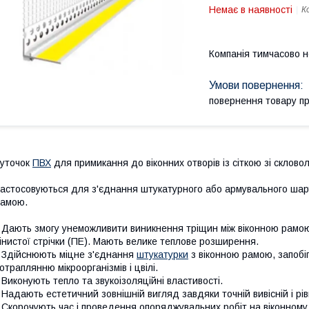
Немає в наявності
К
Компанія тимчасово 
повернення товару п
уточок
ПВХ
для примикання до віконних отворів із сіткою зі скловол
астосовуються для з'єднання штукатурного або армувального шару
амою.
 Дають змогу унеможливити виникнення тріщин між віконною рам
інистої стрічки (ПЕ). Мають велике теплове розширення.
 Здійснюють міцне з'єднання
штукатурки
з віконною рамою, запобіг
отраплянню мікроорганізмів і цвілі.
 Виконують тепло та звукоізоляційні властивості.
 Надають естетичний зовнішній вигляд завдяки точній вивісній і рів
 Скорочують час і проведення опоряджувальних робіт на віконному 