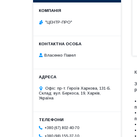
"ЦЕНТР-ПРО"
Власенко Павел
К
З
Офіс: пр-т. Героїв Харкова, 131-Б.
р
Склад: вул. Беркоса, 19, Харків,
Україна
•
п
•
п
•
+380 (67) 802-40-70
•
•
+380 (98) 155-37-10