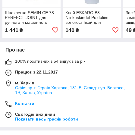
Шпаклевка SEMIN CE 78
Клей ESKARO B3
Засі
PERFECT JOINT для
Niiskuskindel Puiduliim
замі
ручного и машинного
вологостійкий для
швів
нанесения, 25 кг
деревини, 0,33 л
1 441
140
49
₴
₴
Про нас
100% позитивних з 54 відгуків за рік
Працює з 22.11.2017
м. Харків
Офіс: пр-т. Героїв Харкова, 131-Б. Склад: вул. Беркоса,
19, Харків, Україна
Контакти
Сьогодні вихідний
Показати весь графік роботи