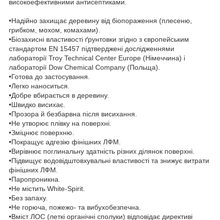
високоефективними антисептиками.
•Надійно захищає деревину від біопораження (плесеню,
грибком, мохом, комахами).
•Біозахисні властивості ґрунтовки згідно з європейським
стандартом EN 15457 підтверджені дослідженнями
лабораторії Troy Technical Center Europe (Німеччина) і
лабораторії Dow Chemical Company (Польща).
•Готова до застосування.
•Легко наноситься.
•Добре вбирається в деревину.
•Швидко висихає.
•Прозора й безбарвна після висихання.
•Не утворює плівку на поверхні.
•Зміцнює поверхню.
•Покращує адгезію фінішних ЛФМ.
•Вирівнює поглинальну здатність різних ділянок поверхні.
•Підвищує водовідштовхувальні властивості та знижує витрати
фінішних ЛФМ.
•Паропроникна.
•Не містить White-Spirit.
•Без запаху.
•Не горюча, пожежо- та вибухобезпечна.
•Вміст ЛОС (леткі органічні сполуки) відповідає директиві