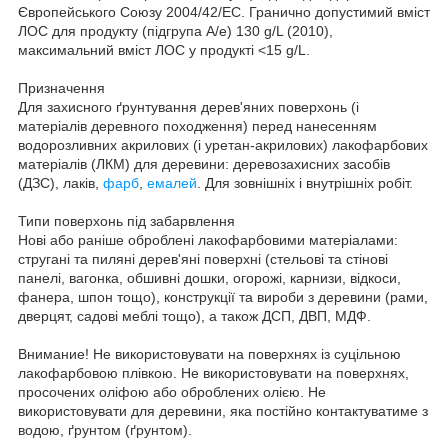
Європейського Союзу 2004/42/EC. Гранично допустимий вміст
ЛОС для продукту (підгрупа А/е) 130 g/L (2010),
максимальний вміст ЛОС у продукті <15 g/L.
Призначення
Для захисного ґрунтування дерев'яних поверхонь (і
матеріалів деревного походження) перед нанесенням
водорозливних акрилових (і уретан-акрилових) лакофарбових
матеріалів (ЛКМ) для деревини: деревозахисних засобів
(ДЗС), лаків,
фарб
,
емалей
. Для зовнішніх і внутрішніх робіт.
Типи поверхонь під забарвлення
Нові або раніше оброблені лакофарбовими матеріалами:
стругані та пиляні дерев'яні поверхні (стельові та стінові
панелі, вагонка, обшивні дошки, огорожі, карнизи, відкоси,
фанера, шпон тощо), конструкції та вироби з деревини (рами,
дверцят, садові меблі тощо), а також ДСП, ДВП, МДФ.
Внимание! Не використовувати на поверхнях із суцільною
лакофарбовою плівкою. Не використовувати на поверхнях,
просочених оліфою або оброблених олією. Не
використовувати для деревини, яка постійно контактуватиме з
водою, ґрунтом (ґрунтом).