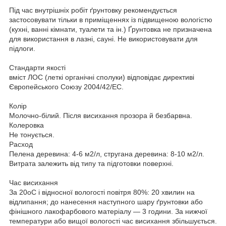
Під час внутрішніх робіт ґрунтовку рекомендується
застосовувати тільки в приміщеннях із підвищеною вологістю
(кухні, ванні кімнати, туалети та ін.) Ґрунтовка не призначена
для використання в лазні, сауні. Не використовувати для
підлоги.
Стандарти якості
вміст ЛОС (леткі органічні сполуки) відповідає директиві
Європейського Союзу 2004/42/EC.
Колір
Молочно-білий. Після висихання прозора й безбарвна.
Колеровка
Не тонується.
Расход
Пелена деревина: 4-6 м2/л, стругана деревина: 8-10 м2/л.
Витрата залежить від типу та підготовки поверхні.
Час висихання
За 20oC і відносної вологості повітря 80%: 20 хвилин на
відлипання; до нанесення наступного шару ґрунтовки або
фінішного лакофарбового матеріалу — 3 години. За нижчої
температури або вищої вологості час висихання збільшується.