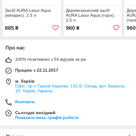
Засіб AURA Lasur Aqua
Деревозахисний засіб
Дере
(кипарис), 2,5 л
AURA Lasur Aqua (горіх),
AURA
2,5 л
(пал
885
960
960
₴
₴
Про нас
100% позитивних з 54 відгуків за рік
Працює з 22.11.2017
м. Харків
Офіс: пр-т. Героїв Харкова, 131-Б. Склад: вул. Беркоса,
19, Харків, Україна
Контакти
Сьогодні вихідний
Показати весь графік роботи