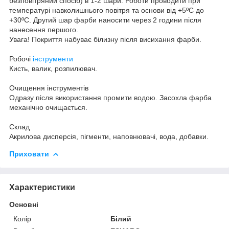
безповітряний спосіб) в 1-2 шари. Роботи проводити при
температурі навколишнього повітря та основи від +5ºС до
+30ºС. Другий шар фарби наносити через 2 години після
нанесення першого.
Увага! Покриття набуває білизну після висихання фарби.
Робочі
інструменти
Кисть, валик, розпилювач.
Очищення інструментів
Одразу після використання промити водою. Засохла фарба
механічно очищається.
Склад
Акрилова дисперсія, пігменти, наповнювачі, вода, добавки.
Приховати
Характеристики
Основні
Колір
Білий