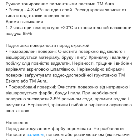
Ручное тонирование пигментными пастами ТМ Aura.
• Расход - 4-8 м²/л на один слой. Расход краски зависит от
типа и подготовки поверхности.
Время высыхания
1-2 часа при температуре +20°C и относительной влажности
воздуха 65%.
Подготовка поверхности перед окраской
• Незабарвлені поверхні: Очистити поверхню від кволого і
відшаровується матеріалу, бруду і пилу. Крейдяну і вапняну
побілку слід повністю видалити. Нерівності, тріщини і вибоїни
вирівняти акриловою шпатлівкою. Нерівномірно вбираючі
поверхні заґрунтувати водно-дисперсійної грунтовкою ТМ
Eskaro або ТМ Aura.
• Пофарбовані поверхні: Очистити поверхню від нетривкою і
відшаровується фарби, бруду і пилу. При необхідності
поверхню знежирити 3-5% розчином соди, промити водою і
висушити. Нерівності, тріщини і вибоїни вирівняти акриловою
шпатлівкою.
Нанесення
Перед застосуванням фарбу перемішати. Не розбавляти.
Наносити
валиком
, пензлем або розпилювачем (включаючи