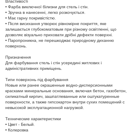
Властивості
• Фарба виключної білизни для стель і стін.
• Зручна в нанесенні, легко розкочується.
• Має гарну покривістістю.
• Після висихання утворює рівномірне покриття, яке
залишається глубокоматовым при різному освітленні, що
дозволяє візуально приховати дрібні дефекти поверхні.
• Паропроникна, не перешкоджає природному диханню
поверхонь.
Призначення
Для фарбування стель і стін усередині житлових і
адміністративних приміщень.
Типи поверхонь під фарбування
Новые или ранее окрашенные водно-дисперсионными
красками минеральные основания, включая бетон, газобетон,
силикатный кирпич, зашпатлеванные или оштукатуренные
поверхности, а также гипсокартон внутри сухих помещений с
невысокой эксплуатационной нагрузкой.
Технические характеристики
• Цвет - Белый.
• Колеровка