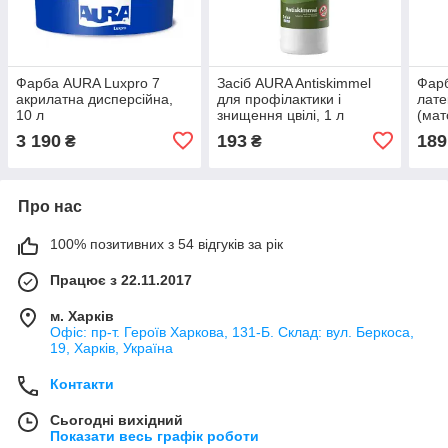
Фарба AURA Luxpro 7
Засіб AURA Antiskimmel
Фарб
акрилатна дисперсійна,
для профілактики і
лате
10 л
знищення цвілі, 1 л
(мат
3 190
193
189
₴
₴
Про нас
100% позитивних з 54 відгуків за рік
Працює з 22.11.2017
м. Харків
Офіс: пр-т. Героїв Харкова, 131-Б. Склад: вул. Беркоса,
19, Харків, Україна
Контакти
Сьогодні вихідний
Показати весь графік роботи